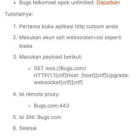
Bugs telkomsel opok unlimited:
Dapatkan
Tutorialnya:
Pertama buka aplikasi http cutsom anda
Masukan akun ssh websocket+ssl seperti
biasa
Masukan payload berikut:
GET wss://Bugs.com/
HTTP/1.1[crlf]Host: [host][crlf]Upgrade:
websocket[crlf][crlf]
Isi remote proxy:
Bugs.com:443
Isi SNI: Bugs.com
Selesai