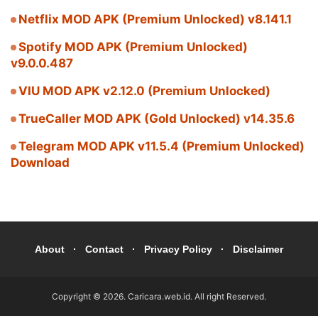
Netflix MOD APK (Premium Unlocked) v8.141.1
Spotify MOD APK (Premium Unlocked)
v9.0.0.487
VIU MOD APK v2.12.0 (Premium Unlocked)
TrueCaller MOD APK (Gold Unlocked) v14.35.6
Telegram MOD APK v11.5.4 (Premium Unlocked)
Download
About
Contact
Privacy Policy
Disclaimer
Copyright ©
2026
.
Caricara.web.id
. All right Reserved.